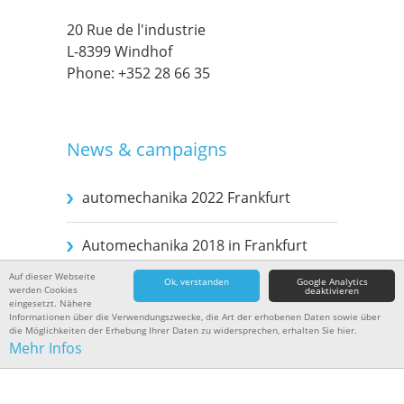
20 Rue de l'industrie
Tested Quality
Leaflets Archive
Data protection
L-8399 Windhof
Phone:
+352 28 66 35
Contact persons
Disclaimer
News & campaigns
Terms and conditions
automechanika 2022 Frankfurt
Imprint
Automechanika 2018 in Frankfurt
Login
Auf dieser Webseite
Ok, verstanden
Google Analytics
werden Cookies
deaktivieren
eingesetzt. Nähere
Informationen über die Verwendungszwecke, die Art der erhobenen Daten sowie über
die Möglichkeiten der Erhebung Ihrer Daten zu widersprechen, erhalten Sie hier.
© 2026
TRIFA
LAMPS GERMANY GmbH
Mehr Infos