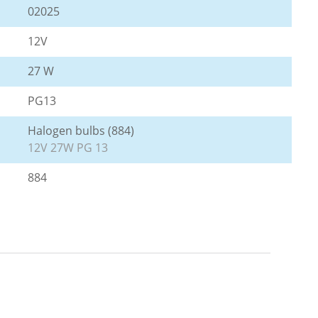
02025
12V
27 W
PG13
Halogen bulbs (884)
12V 27W PG 13
884