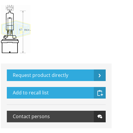
Request product directly
Add to recall list
Contact persons