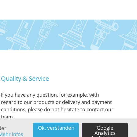
Quality & Service
If you have any question, for example, with
regard to our products or delivery and payment
conditions, please do not hesitate to contact our
team.
Ok, verstanden
Google
der
Analytics
Mehr Infos