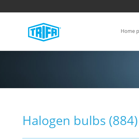
Home p
Halogen bulbs (884)