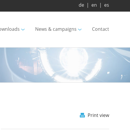
de
|
en
|
es
ownloads
News & campaigns
Contact
Print view