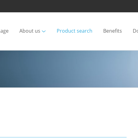
age
About us
Product search
Benefits
D