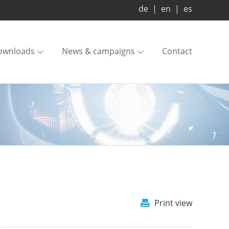
de
|
en
|
es
ownloads
News & campaigns
Contact
Print view