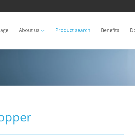
age
About us
Product search
Benefits
D
copper