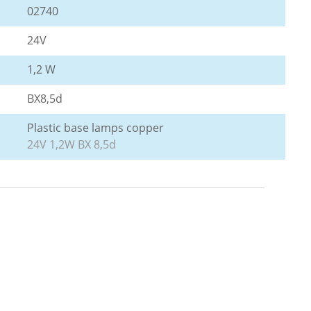
02740
24V
1,2 W
BX8,5d
Plastic base lamps copper
24V 1,2W BX 8,5d