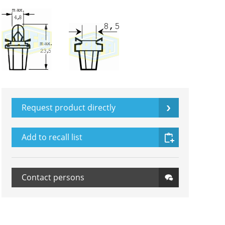
Request product directly
Add to recall list
Contact persons