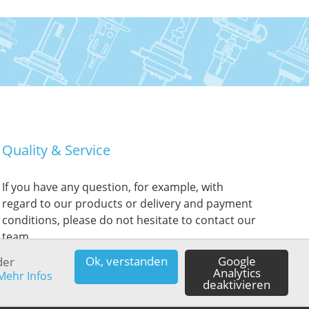
Quality & Service
If you have any question, for example, with
regard to our products or delivery and payment
conditions, please do not hesitate to contact our
team.
Ok, verstanden
Google
der
Analytics
Mehr Infos
deaktivieren