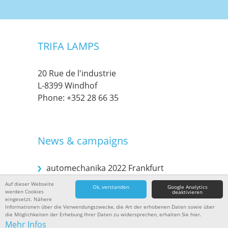
TRIFA LAMPS
20 Rue de l'industrie
L-8399 Windhof
Phone:
+352 28 66 35
News & campaigns
automechanika 2022 Frankfurt
Auf dieser Webseite
Ok, verstanden
Google Analytics
werden Cookies
deaktivieren
Automechanika 2018 in Frankfurt
eingesetzt. Nähere
Informationen über die Verwendungszwecke, die Art der erhobenen Daten sowie über
die Möglichkeiten der Erhebung Ihrer Daten zu widersprechen, erhalten Sie hier.
Mehr Infos