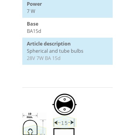
Power
7 W
Tested Quality
Leaflets Archive
Data protection
Base
BA15d
Contact persons
Disclaimer
Article description
Spherical and tube bulbs
Terms and conditions
28V 7W BA 15d
Imprint
Login