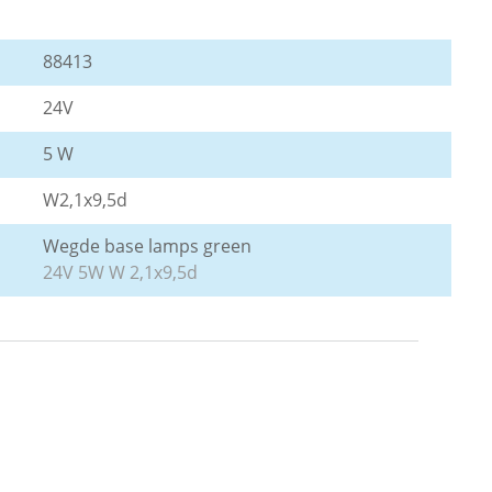
88413
24V
5 W
W2,1x9,5d
Wegde base lamps green
24V 5W W 2,1x9,5d